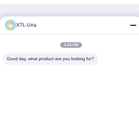
Schnelle Kontaktaufnahme
XTL-Una
Adresse:
Nr. 327, Xingye-Straße, Industrie-Ostbereich, Xindu,
4:24 PM
Chengdu-Stadt, Sichuan-Provinz, China
Good day, what product are you looking for?
Telefon:
86-28-83964043
E-Mail
Unawang@cdxtlpower.com
Datenschutz-Bestimmungen
|
Sitemap
| Gute Qualität Chinas
Galvanisierungsstromversorgung Lieferant. Copyright-© 2019-