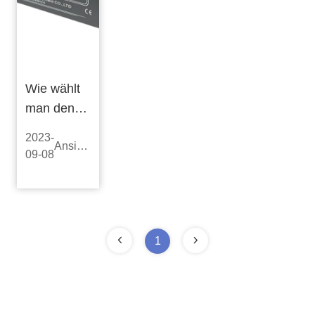
Wie wählt
man den
geeigneten
2023-
Ansicht
Gleichrichter
09-08
mehr
für die
Wasserstoff-
Elektrolyse
aus?
1