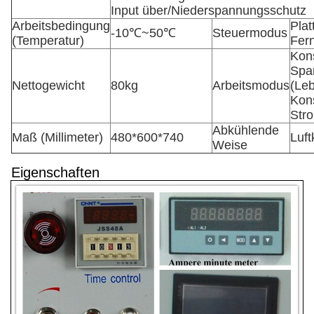
Input über/Niederspannungsschutz
Arbeitsbedingung
Plat
-10℃~50℃
Steuermodus
(Temperatur)
Fer
Kon
Spa
Nettogewicht
80kg
Arbeitsmodus
(Leb
Kon
Str
Abkühlende
Maß (Millimeter)
480*600*740
Luft
Weise
Eigenschaften