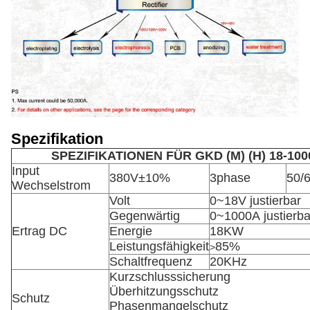
Spezifikation
SPEZIFIKATIONEN FÜR GKD (M) (H) 18-10
Input
380V±10%
3phase
50/
Wechselstrom
Volt
0~18V justierbar
Gegenwärtig
0~1000A justierba
Ertrag DC
Energie
18KW
Leistungsfähigkeit
85%
>
Schaltfrequenz
20KHz
Kurzschlusssicherung
Überhitzungsschutz
Schutz
Phasenmangelschutz