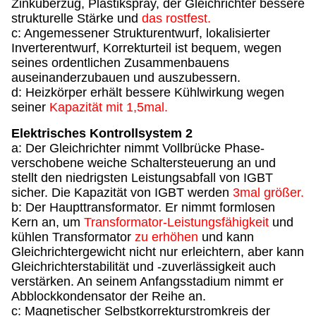
Zinküberzug, Plastikspray, der Gleichrichter bessere
strukturelle Stärke und
das rostfest.
c: Angemessener Strukturentwurf, lokalisierter
Inverterentwurf, Korrekturteil ist bequem, wegen
seines ordentlichen Zusammenbauens
auseinanderzubauen und auszubessern.
d: Heizkörper erhält bessere Kühlwirkung wegen
seiner
Kapazität mit 1,5mal.
Elektrisches Kontrollsystem 2
a: Der Gleichrichter nimmt Vollbrücke Phase-
verschobene weiche Schaltersteuerung an und
stellt den niedrigsten Leistungsabfall von IGBT
sicher. Die Kapazität von IGBT werden
3mal größer.
b: Der Haupttransformator. Er nimmt formlosen
Kern an, um
Transformator-Leistungsfähigkeit
und
kühlen Transformator
zu erhöhen
und kann
Gleichrichtergewicht nicht nur erleichtern, aber kann
Gleichrichterstabilität und -zuverlässigkeit auch
verstärken. An seinem Anfangsstadium nimmt er
Abblockkondensator der Reihe an.
c: Magnetischer Selbstkorrekturstromkreis der