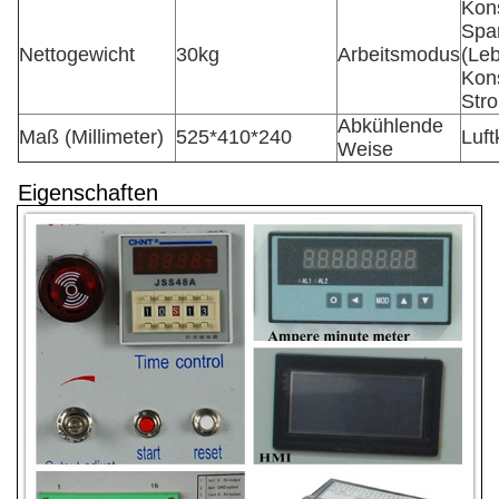
Kon
Spa
Nettogewicht
30kg
Arbeitsmodus
(Leb
Kon
Str
Abkühlende
Maß (Millimeter)
525*410*240
Luft
Weise
Eigenschaften