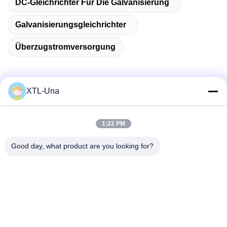
DC-Gleichrichter Für Die Galvanisierung
Galvanisierungsgleichrichter
Überzugstromversorgung
XTL-Una
Schnelle Kontaktaufnahme
1:22 PM
Adresse:
Good day, what product are you looking for?
Nr. 327, Xingye-Straße, Industrie-Ostbereich, Xindu,
Chengdu-Stadt, Sichuan-Provinz, China
Telefon:
86-28-83964043
E-Mail