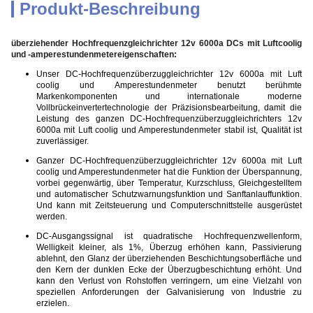
Produkt-Beschreibung
überziehender Hochfrequenzgleichrichter 12v 6000a DCs mit Luftcoolig
und -amperestundenmeter
eigenschaften:
Unser DC-Hochfrequenzüberzuggleichrichter 12v 6000a mit Luft
coolig und Amperestundenmeter benutzt berühmte
Markenkomponenten und internationale moderne
Vollbrückeinvertertechnologie der Präzisionsbearbeitung, damit die
Leistung des ganzen DC-Hochfrequenzüberzuggleichrichters 12v
6000a mit Luft coolig und Amperestundenmeter stabil ist, Qualität ist
zuverlässiger.
Ganzer DC-Hochfrequenzüberzuggleichrichter 12v 6000a mit Luft
coolig und Amperestundenmeter hat die Funktion der Überspannung,
vorbei gegenwärtig, über Temperatur, Kurzschluss, Gleichgestelltem
und automatischer Schutzwarnungsfunktion und Sanftanlauffunktion.
Und kann mit Zeitsteuerung und Computerschnittstelle ausgerüstet
werden.
DC-Ausgangssignal ist quadratische Hochfrequenzwellenform,
Welligkeit kleiner, als 1%, Überzug erhöhen kann, Passivierung
ablehnt, den Glanz der überziehenden Beschichtungsoberfläche und
den Kern der dunklen Ecke der Überzugbeschichtung erhöht. Und
kann den Verlust von Rohstoffen verringern, um eine Vielzahl von
speziellen Anforderungen der Galvanisierung von Industrie zu
erzielen.