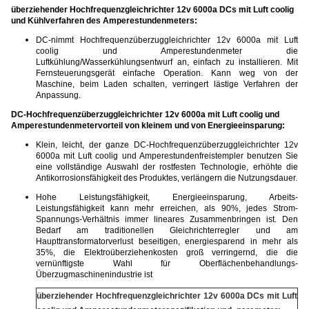
überziehender Hochfrequenzgleichrichter 12v 6000a DCs mit Luft coolig
und
Kühlverfahren des
Amperestundenmeters
:
DC-nimmt Hochfrequenzüberzuggleichrichter 12v 6000a mit Luft
coolig und Amperestundenmeter die
Luftkühlung/Wasserkühlungsentwurf an, einfach zu installieren. Mit
Fernsteuerungsgerät einfache Operation. Kann weg von der
Maschine, beim Laden schalten, verringert lästige Verfahren der
Anpassung.
DC-Hochfrequenzüberzuggleichrichter 12v 6000a mit Luft coolig und
Amperestundenmeter
vorteil von kleinem und von Energieeinsparung:
Klein, leicht, der ganze DC-Hochfrequenzüberzuggleichrichter 12v
6000a mit Luft coolig und Amperestundenfreistempler benutzen Sie
eine vollständige Auswahl der rostfesten Technologie, erhöhte die
Antikorrosionsfähigkeit des Produktes, verlängern die Nutzungsdauer.
Hohe Leistungsfähigkeit, Energieeinsparung, Arbeits-
Leistungsfähigkeit kann mehr erreichen, als 90%, jedes Strom-
Spannungs-Verhältnis immer lineares Zusammenbringen ist. Den
Bedarf am traditionellen Gleichrichterregler und am
Haupttransformatorverlust beseitigen, energiesparend in mehr als
35%, die Elektroüberziehenkosten groß verringernd, die die
vernünftigste Wahl für Oberflächenbehandlungs-
Überzugmaschinenindustrie ist
überziehender Hochfrequenzgleichrichter 12v 6000a DCs mit Luft