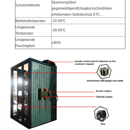
Spannung/über
Schutzmethode
gegenwärtigem/Ertragkurzschluß/über
erhitzendem Selbstschutz ETC….
Betriebstemperatur
-20-50℃
Umgebende
-30-65℃
Temperatur
Umgebende
≤90%
Feuchtigkeit