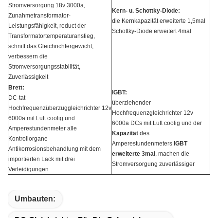
Stromversorgung 18v 3000a,
Kern- u. Schottky-Diode:
Zunahmetransformator-
die Kernkapazität erweiterte 1,5mal
Leistungsfähigkeit, reduct der
Schottky-Diode erweitert 4mal
Transformatortemperaturanstieg,
schnitt das Gleichrichtergewicht,
verbessern die
Stromversorgungsstabilität,
Zuverlässigkeit
Brett:
IGBT:
DC-tat
überziehender
Hochfrequenzüberzuggleichrichter 12v
Hochfrequenzgleichrichter 12v
6000a mit Luft coolig und
6000a DCs mit Luft coolig und der
Amperestundenmeter alle
Kapazität
des
Kontrollorgane
Amperestundenmeters
IGBT
Antikorrosionsbehandlung mit dem
erweiterte 3mal
, machen die
importierten Lack mit drei
Stromversorgung zuverlässiger
Verteidigungen
Umbauten: