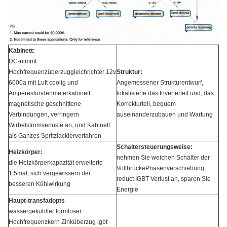
Kabinett:
DC-nimmt
Hochfrequenzüberzuggleichrichter 12v
Struktur:
6000a mit Luft coolig und
Angemessener Strukturentwurf,
Amperestundenmeterkabinett
lokalisierte das Inverterteil und, das
magnetische geschnittene
Korrekturteil, bequem
Verbindungen, verringern
auseinanderzubauen und Wartung
Wirbelstromverluste an, und Kabinett
als Ganzes Spritzlackierverfahren
Schaltersteuerungsweise:
Heizkörper:
nehmen Sie weichen Schalter der
die Heizkörperkapazität erweiterte
VollbrückePhasenverschiebung,
1,5mal, sich vergewissern der
reduct IGBT Verlust an, sparen Sie
besseren Kühlwirkung
Energie
Haupt-transfadopts
wassergekühlter formloser
Hochfrequenzkern Zinküberzug igbt