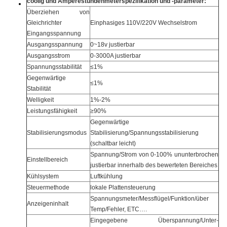
coolig und Amperestundenmeter
spezifikation und -parameter:
Überziehen von
Gleichrichter
Einphasiges 110V/220V Wechselstrom
Eingangsspannung
Ausgangsspannung
0~18v justierbar
Ausgangsstrom
0-3000A justierbar
Spannungsstabilität
≤1%
Gegenwärtige
≤1%
Stabilität
Welligkeit
1%-2%
Leistungsfähigkeit
≥90%
Gegenwärtige
Stabilisierungsmodus
Stabilisierung/Spannungsstabilisierung
(schaltbar leicht)
Spannung/Strom von 0-100% ununterbrochen
Einstellbereich
justierbar innerhalb des bewerteten Bereiches
Kühlsystem
Luftkühlung
Steuermethode
lokale Plattensteuerung
Spannungsmeter/Messflügel/Funktion/über
Anzeigeninhalt
Temp/Fehler, ETC….
Eingegebene Überspannung/Unter-