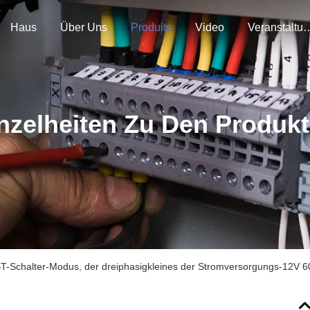
Haus
Über Uns
Produits
Video
Veranstal
nzelheiten Zu Den Produk
T-Schalter-Modus, der dreiphasigkleines der Stromversorgungs-12V 60