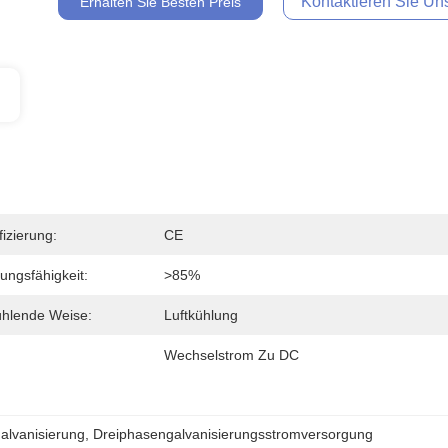
Kontaktieren Sie Uns
Erhalten Sie Besten Preis
fizierung:
CE
tungsfähigkeit:
>85%
hlende Weise:
Luftkühlung
Wechselstrom Zu DC
Galvanisierung
, 
Dreiphasengalvanisierungsstromversorgung