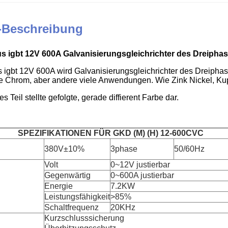
-Beschreibung
s igbt 12V 600A Galvanisierungsgleichrichter des Dreipha
 igbt 12V 600A wird Galvanisierungsgleichrichter des Dreiphase
e Chrom, aber andere viele Anwendungen. Wie Zink Nickel, Kupf
s Teil stellte gefolgte, gerade diffierent Farbe dar.
SPEZIFIKATIONEN FÜR GKD (M) (H) 12-600CVC
380V±10%
3phase
50/60Hz
Volt
0~12V justierbar
Gegenwärtig
0~600A justierbar
Energie
7.2KW
Leistungsfähigkeit
>85%
Schaltfrequenz
20KHz
Kurzschlusssicherung