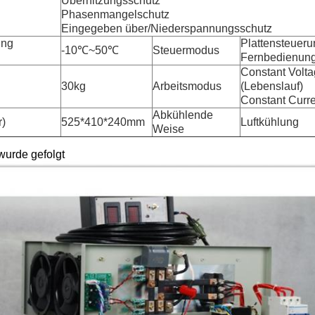
Überhitzungsschutz
Phasenmangelschutz
Eingegeben über/Niederspannungsschutz
ung
Plattensteueru
-10℃~50℃
Steuermodus
Fernbedienun
Constant Volt
30kg
Arbeitsmodus
(Lebenslauf)
Constant Curre
Abkühlende
r)
525*410*240mm
Luftkühlung
Weise
wurde gefolgt