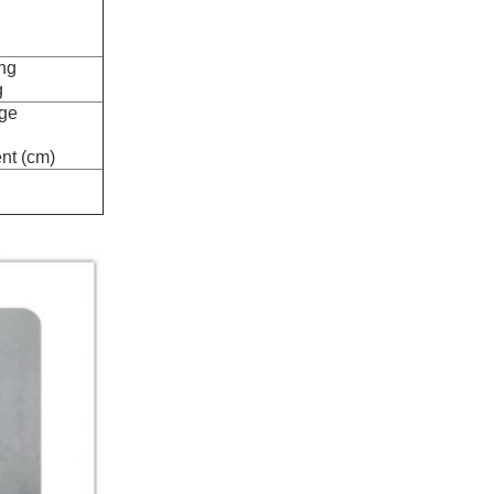
ng
g
age
nt (cm)