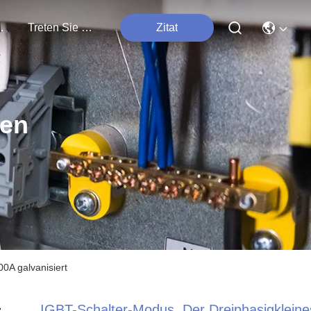
tungen
Treten Sie Mit Uns In Verbindung
Zitat
ten
0A galvanisiert
IGBT-Schalter-Modus, Der Dreiphasigkleine