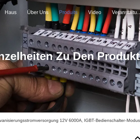
Haus
Über Uns
Produits
Video
Veranstal
nzelheiten Zu Den Produk
vanisierungsstromversorgung 12V 6000A, IGBT-Bedienschalter-Modus-