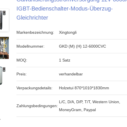
IGBT-Bedienschalter-Modus-Überzug-
Gleichrichter
Markenbezeichnung:
Xingtongli
Modellnummer:
GKD (M) (H) 12-6000CVC
MOQ:
1 Satz
Preis:
verhandelbar
Verpackungsdetails:
Holzetui 870*1010*1830mm
L/C, D/A, D/P, T/T, Western Union,
Zahlungsbedingungen:
MoneyGram, Paypal