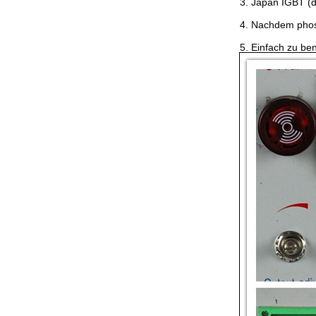
3.
Japan IGBT (d
4.
Nachdem phosph
5.
Einfach zu be