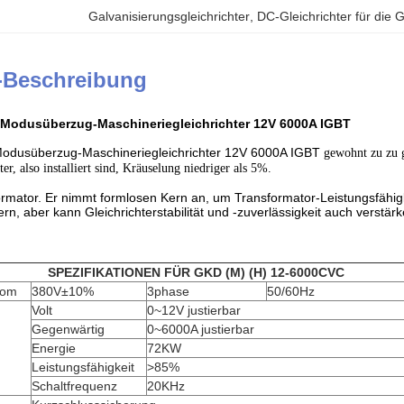
Galvanisierungsgleichrichter
, 
DC-Gleichrichter für die 
-Beschreibung
-Modusüberzug-Maschineriegleichrichter 12V 6000A IGBT
Modusüberzug-Maschineriegleichrichter 12V 6000A IGBT
gewohnt zu zu g
ter, also installiert sind, Kräuselung niedriger als 5%.
rmator. Er nimmt formlosen Kern an, um Transformator-Leistungsfähig
htern, aber kann Gleichrichterstabilität und -zuverlässigkeit auch ver
SPEZIFIKATIONEN FÜR GKD (M) (H) 12-6000CVC
rom
380V±10%
3phase
50/60Hz
Volt
0~12V justierbar
Gegenwärtig
0~6000A justierbar
Energie
72KW
Leistungsfähigkeit
>
85%
Schaltfrequenz
20KHz