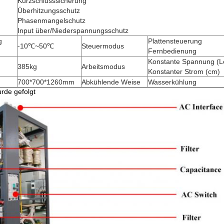
Kurzschlusssicherung
Überhitzungsschutz
Phasenmangelschutz
Input über/Niederspannungsschutz
g
Plattensteuerung
-10℃~50℃
Steuermodus
Fernbedienung
Konstante Spannung (L
385kg
Arbeitsmodus
Konstanter Strom (cm)
700*700*1260mm
Abkühlende Weise
Wasserkühlung
urde gefolgt