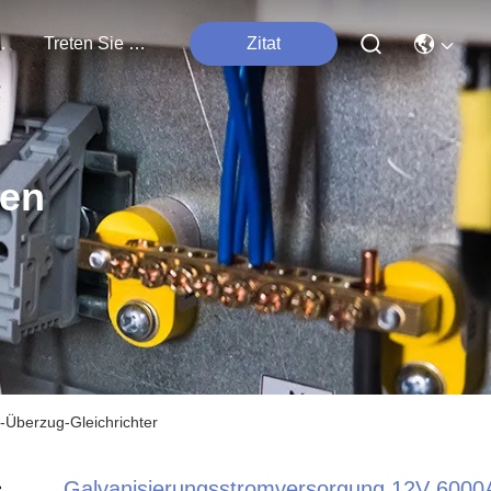
tungen
Treten Sie Mit Uns In Verbindung
Zitat
ten
Überzug-Gleichrichter
Galvanisierungsstromversorgung 12V 6000