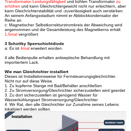
Transformator-Leistungsfähigkeit
und kühlen Transformator
zu
erhöhen
und kann Gleichrichtergewicht nicht nur erleichtern, aber
kann Gleichrichterstabilität und -zuverlässigkeit auch verstärken.
An seinem Anfangsstadium nimmt er Abblockkondensator der
Reihe an.
c: Magnetischer Selbstkorrekturstromkreis der Abweichung wird
angenommen und die Gesamtleistung des Magnetkerns erhält
1,5mal
vergrößert
.
3 Schottky Sperrschichtdiode
a: Es ist
4mal
erweitert worden
.
4 alle Bedienpulte erhalten antiseptische Behandlung mit
importiertem Lack.
Wie man Gleichrichter installiert
Dieses ist Installationsweise für Fernsteuerungsgleichrichter.
Nicht nur auf diese Weise.
1.
Zu kupferne Stange mit Bad/Behälter anschließen
2.
Zu Stromversorgung/Gleichrichter sicherzustellen wird geerdet
3.
Zu dort sicherzustellen ist genügend Wasser für
Wasserkühlungsart Stromversorgung/Gleichrichter
4.
Wir Rat, den alle Gleichrichter zur Zunahme seines Lebens
lokalisiert werden sollten.