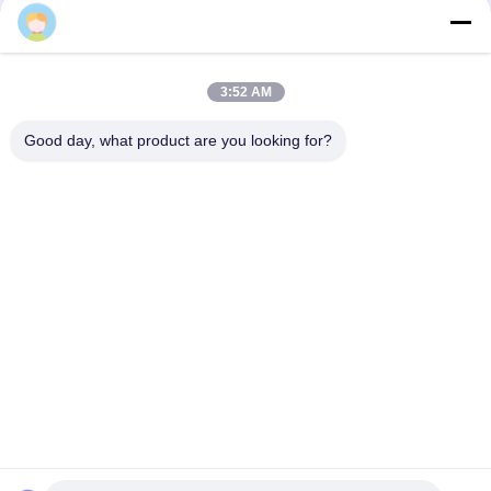
Schnelle Kontaktaufnahme
3:52 AM
Adresse:
Good day, what product are you looking for?
Nr. 327, Xingye-Straße, Industrie-Ostbereich, Xindu,
Chengdu-Stadt, Sichuan-Provinz, China
Telefon:
86-28-83964043
E-Mail
Unawang@cdxtlpower.com
Datenschutz-Bestimmungen
|
Sitemap
| Gute Qualität Chinas
Galvanisierungsstromversorgung Lieferant. Copyright-© 2019-
2026 Chengdu Xingtongli Power Supply Equipment Co., Ltd. .