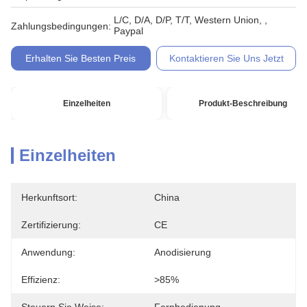
L/C, D/A, D/P, T/T, Western Union, ,
Zahlungsbedingungen:
Paypal
Erhalten Sie Besten Preis
Kontaktieren Sie Uns Jetzt
Einzelheiten
Produkt-Beschreibung
Einzelheiten
Herkunftsort:
China
Zertifizierung:
CE
Anwendung:
Anodisierung
Effizienz:
>85%