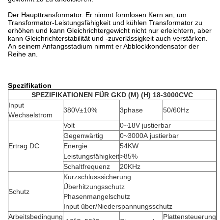
Der Haupttransformator. Er nimmt formlosen Kern an, um
Transformator-Leistungsfähigkeit und kühlen Transformator zu
erhöhen und kann Gleichrichtergewicht nicht nur erleichtern, aber
kann Gleichrichterstabilität und -zuverlässigkeit auch verstärken.
An seinem Anfangsstadium nimmt er Abblockkondensator der
Reihe an.
Spezifikation
SPEZIFIKATIONEN FÜR GKD (M) (H) 18-3000CVC
Input
380V±10%
3phase
50/60Hz
Wechselstrom
Volt
0~18V justierbar
Gegenwärtig
0~3000A justierbar
Ertrag DC
Energie
54KW
Leistungsfähigkeit
>
85%
Schaltfrequenz
20KHz
Kurzschlusssicherung
Überhitzungsschutz
Schutz
Phasenmangelschutz
Input über/Niederspannungsschutz
Arbeitsbedingung
Plattensteuerung