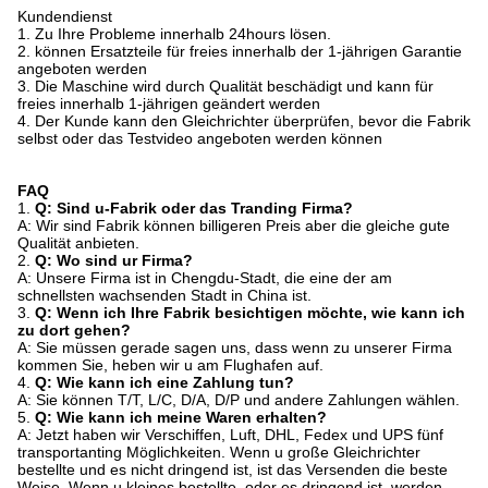
Kundendienst
1. Zu Ihre Probleme innerhalb 24hours lösen.
2. können Ersatzteile für freies innerhalb der 1-jährigen Garantie
angeboten werden
3. Die Maschine wird durch Qualität beschädigt und kann für
freies innerhalb 1-jährigen geändert werden
4. Der Kunde kann den Gleichrichter überprüfen, bevor die Fabrik
selbst oder das Testvideo angeboten werden können
FAQ
1.
Q: Sind u-Fabrik oder das Tranding Firma?
A: Wir sind Fabrik können billigeren Preis aber die gleiche gute
Qualität anbieten.
2.
Q: Wo sind ur Firma?
A: Unsere Firma ist in Chengdu-Stadt, die eine der am
schnellsten wachsenden Stadt in China ist.
3.
Q: Wenn ich Ihre Fabrik besichtigen möchte, wie kann ich
zu dort gehen?
A: Sie müssen gerade sagen uns, dass wenn zu unserer Firma
kommen Sie, heben wir u am Flughafen auf.
4.
Q: Wie kann ich eine Zahlung tun?
A: Sie können T/T, L/C, D/A, D/P und andere Zahlungen wählen.
5.
Q: Wie kann ich meine Waren erhalten?
A: Jetzt haben wir Verschiffen, Luft, DHL, Fedex und UPS fünf
transportanting Möglichkeiten. Wenn u große Gleichrichter
bestellte und es nicht dringend ist, ist das Versenden die beste
Weise. Wenn u kleines bestellte, oder es dringend ist, werden