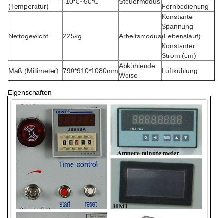
-10℃~50℃
Steuermodus
(Temperatur)
Fernbedienung
Konstante
Spannung
Nettogewicht
225kg
Arbeitsmodus
(Lebenslauf)
Konstanter
Strom (cm)
Abkühlende
Maß (Millimeter)
790*910*1080mm
Luftkühlung
Weise
Eigenschaften