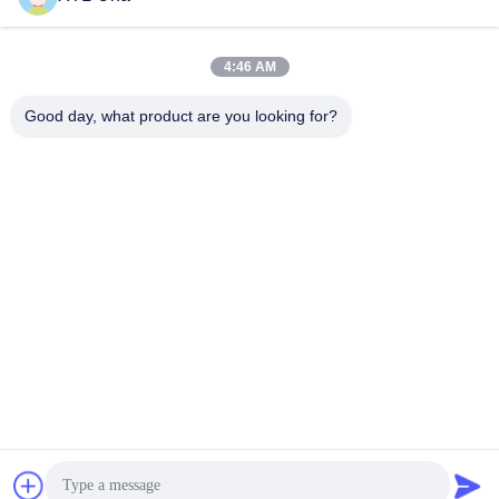
Schnelle Kontaktaufnahme
4:46 AM
Adresse:
Good day, what product are you looking for?
Nr. 327, Xingye-Straße, Industrie-Ostbereich, Xindu,
Chengdu-Stadt, Sichuan-Provinz, China
Telefon:
86-28-83964043
E-Mail
Unawang@cdxtlpower.com
Datenschutz-Bestimmungen
|
Sitemap
| Gute Qualität Chinas
Galvanisierungsstromversorgung Lieferant. Copyright-© 2019-
2026 Chengdu Xingtongli Power Supply Equipment Co., Ltd. .
Alle Rechte vorbehalten.