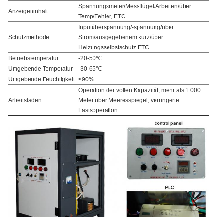
Spannungsmeter/Messflügel/Arbeiten/über
Anzeigeninhalt
Temp/Fehler, ETC….
Inputüberspannung/-spannung/über
Schutzmethode
Strom/ausgegebenem kurz/über
Heizungsselbstschutz ETC….
Betriebstemperatur
-20-50℃
Umgebende Temperatur
-30-65℃
Umgebende Feuchtigkeit
≤90%
Operation der vollen Kapazität, mehr als 1.000
Arbeitsladen
Meter über Meeresspiegel, verringerte
Lastsoperation