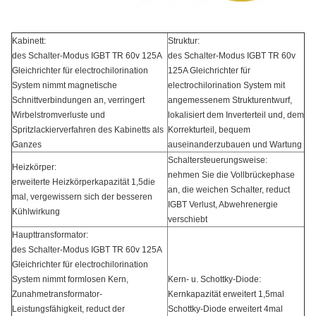
Kabinett:
Struktur:
des Schalter-Modus IGBT TR 60v 125A
des Schalter-Modus IGBT TR 60v
Gleichrichter für electrochilorination
125A Gleichrichter für
System nimmt magnetische
electrochilorination System mit
Schnittverbindungen an, verringert
angemessenem Strukturentwurf,
Wirbelstromverluste und
lokalisiert dem Inverterteil und, dem
Spritzlackierverfahren des Kabinetts als
Korrekturteil, bequem
Ganzes
auseinanderzubauen und Wartung
Schaltersteuerungsweise:
Heizkörper:
nehmen Sie die Vollbrückephase
erweiterte Heizkörperkapazität 1,5die
an, die weichen Schalter, reduct
mal, vergewissern sich der besseren
IGBT Verlust, Abwehrenergie
Kühlwirkung
verschiebt
Haupttransformator:
des Schalter-Modus IGBT TR 60v 125A
Gleichrichter für electrochilorination
System nimmt formlosen Kern,
Kern- u. Schottky-Diode:
Zunahmetransformator-
Kernkapazität erweitert 1,5mal
Leistungsfähigkeit, reduct der
Schottky-Diode erweitert 4mal