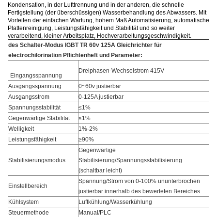
Kondensation, in der Lufttrennung und in der anderen, die schnelle
Fertigstellung (der überschüssigen) Wasserbehandlung des Abwassers. Mit
Vorteilen der einfachen Wartung, hohem Maß Automatisierung, automatische
Plattenreinigung, Leistungsfähigkeit und Stabilität und so weiter
verarbeitend, kleiner Arbeitsplatz, Hochverarbeitungsgeschwindigkeit.
des Schalter-Modus IGBT TR 60v 125A Gleichrichter für
electrochilorination Pflichtenheft und Parameter:
Dreiphasen-Wechselstrom 415V
Eingangsspannung
Ausgangsspannung
0~60v justierbar
Ausgangsstrom
0-125A justierbar
Spannungsstabilität
≤1%
Gegenwärtige Stabilität
≤1%
Welligkeit
1%-2%
Leistungsfähigkeit
≥90%
Gegenwärtige
Stabilisierungsmodus
Stabilisierung/Spannungsstabilisierung
(schaltbar leicht)
Spannung/Strom von 0-100% ununterbrochen
Einstellbereich
justierbar innerhalb des bewerteten Bereiches
Kühlsystem
Luftkühlung/Wasserkühlung
Steuermethode
Manual/PLC