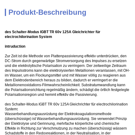
Produkt-Beschreibung
des Schalter-Modus IGBT TR 60v 125A Gleichrichter für
electrochilorination System
intruduction
Zur Zeit ist die Methode von Plattenpassivierung effektiv unterdrücken, den
DC-Strom durch gegenwärtige Stromversorgung des Impulses zu ersetzen
und die elektrolytische Polarisation zu verringern. Der zeitweilige Zeitraum
des Impulsstroms kann die elektrolysierten Metallionen veranlassen, mit OH-
im Wasser, um ein Flockungsmittel und mit Wasser völlig zu reagieren aus
dem Elektrodenbereich heraus zu bilden, dadurch er verringert er die
Metallionenoxidations-Filmwahrscheinlichkeit. Substratumwandlung kann
die Polarisationsrichtung regelmäßig ändern, schädigt die örtlich festgelegte
Polarisationsregion und hemmt effektiv die Passivierung.
des Schalter-Modus IGBT TR 60v 125A Gleichrichter für electrochilorination
System
:
Wasserbehandlungsausrüstung der Elektrokoagulationsmethode
(überschüssige) ist Wasserbehandlungsausrüstung. Sie verwendet Prinzip
der Elektrolyse und Gerinnung, mehrfache körperliche und chemische
Effekte in Richtung zur Verschmutzung zu machen (überschüssig) wässern
Schadstoffe in den Redoxreaktionen, in der Neutralisation, in der