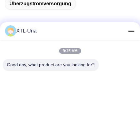
Überzugstromversorgung
XTL-Una
Schnelle Kontaktaufnahme
9:35 AM
Adresse:
Good day, what product are you looking for?
Nr. 327, Xingye-Straße, Industrie-Ostbereich, Xindu,
Chengdu-Stadt, Sichuan-Provinz, China
Telefon:
86-28-83964043
E-Mail
Unawang@cdxtlpower.com