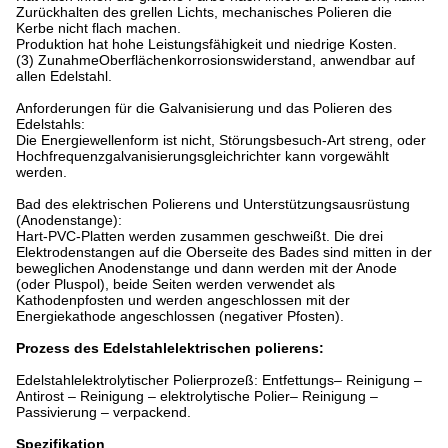
Zurückhalten des grellen Lichts, mechanisches Polieren die
Kerbe nicht flach machen.
Produktion hat hohe Leistungsfähigkeit und niedrige Kosten.
(3) ZunahmeOberflächenkorrosionswiderstand, anwendbar auf
allen Edelstahl.
Anforderungen für die Galvanisierung und das Polieren des
Edelstahls:
Die Energiewellenform ist nicht, Störungsbesuch-Art streng, oder
Hochfrequenzgalvanisierungsgleichrichter kann vorgewählt
werden.
Bad des elektrischen Polierens und Unterstützungsausrüstung
(Anodenstange):
Hart-PVC-Platten werden zusammen geschweißt. Die drei
Elektrodenstangen auf die Oberseite des Bades sind mitten in der
beweglichen Anodenstange und dann werden mit der Anode
(oder Pluspol), beide Seiten werden verwendet als
Kathodenpfosten und werden angeschlossen mit der
Energiekathode angeschlossen (negativer Pfosten).
Prozess des Edelstahlelektrischen polierens:
Edelstahlelektrolytischer Polierprozeß: Entfettungs– Reinigung –
Antirost – Reinigung – elektrolytische Polier– Reinigung –
Passivierung – verpackend.
Spezifikation