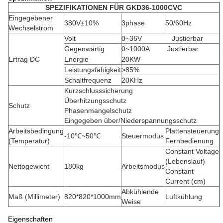
SPEZIFIKATIONEN FÜR GKD36-1000CVC
Eingegebener
380V±10%
3phase
50/60Hz
Wechselstrom
Volt
0~36V Justierbar
Gegenwärtig
0~1000A Justierbar
Ertrag DC
Energie
20KW
Leistungsfähigkeit
>85%
Schaltfrequenz
20KHz
Kurzschlusssicherung
Überhitzungsschutz
Schutz
Phasenmangelschutz
Eingegeben über/Niederspannungsschutz
Arbeitsbedingung
Plattensteuerung
-10℃~50℃
Steuermodus
(Temperatur)
Fernbedienung
Constant Voltage
(Lebenslauf)
Nettogewicht
180kg
Arbeitsmodus
Constant
Current (cm)
Abkühlende
Maß (Millimeter)
820*820*1000mm
Luftkühlung
Weise
Eigenschaften