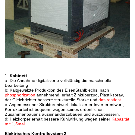
1.
Kabinett
a: Die Annahme digitalisierte vollständig die maschinelle
Bearbeitung
b: Kaltgewalzte Produktion des EisenStahlblechs, nach
phosphorization
annehmend, erhält Zinküberzug, Plastikspray,
der Gleichrichter bessere strukturelle Stärke und
das rostfest.
c: Angemessener Strukturentwurf, lokalisierter Inverterentwurf,
Korrekturteil ist bequem, wegen seines ordentlichen
Zusammenbauens auseinanderzubauen und auszubessern.
d: Heizkörper erhält bessere Kühlwirkung wegen seiner
Kapazität
mit 1,5mal.
Elektrisches Kontrollsystem 2