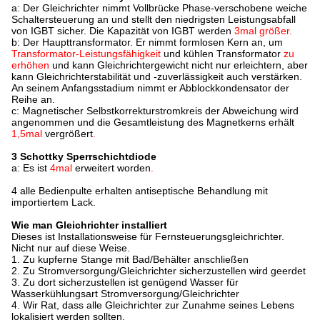
a: Der Gleichrichter nimmt Vollbrücke Phase-verschobene weiche
Schaltersteuerung an und stellt den niedrigsten Leistungsabfall
von IGBT sicher. Die Kapazität von IGBT werden
3mal größer.
b: Der Haupttransformator. Er nimmt formlosen Kern an, um
Transformator-Leistungsfähigkeit
und kühlen Transformator
zu
erhöhen
und kann Gleichrichtergewicht nicht nur erleichtern, aber
kann Gleichrichterstabilität und -zuverlässigkeit auch verstärken.
An seinem Anfangsstadium nimmt er Abblockkondensator der
Reihe an.
c: Magnetischer Selbstkorrekturstromkreis der Abweichung wird
angenommen und die Gesamtleistung des Magnetkerns erhält
1,5mal
vergrößert
.
3 Schottky Sperrschichtdiode
a: Es ist
4mal
erweitert worden
.
4 alle Bedienpulte erhalten antiseptische Behandlung mit
importiertem Lack.
Wie man Gleichrichter installiert
Dieses ist Installationsweise für Fernsteuerungsgleichrichter.
Nicht nur auf diese Weise.
1. Zu kupferne Stange mit Bad/Behälter anschließen
2. Zu Stromversorgung/Gleichrichter sicherzustellen wird geerdet
3. Zu dort sicherzustellen ist genügend Wasser für
Wasserkühlungsart Stromversorgung/Gleichrichter
4. Wir Rat, dass alle Gleichrichter zur Zunahme seines Lebens
lokalisiert werden sollten.