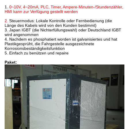
1.
0~10V, 4~20mA, PLC, Timer, Ampere-Minuten-/Stundenzähler,
HMI kann zur Verfügung gestellt werden
2.
Steuermodus: Lokale Kontrolle oder Fernbedienung (die
Länge des Kabels wird von den Kunden bestimmt)
3. Japan IGBT (die Nichterfüllungswahl) oder Deutschland IGBT
wird angenommen
4. Nachdem es phosphatiert worden ist galvanisiertes und hat
Plastikgesprüht, die Fahrgestelle ausgezeichnete
Korrosionsbeständigkeitsfunktion
5. Einfach zu benützen und repaire
Paket: