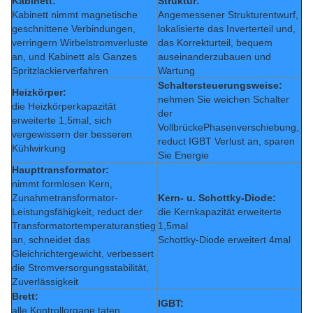
Kabinett:
Struktur:
Kabinett nimmt magnetische
Angemessener Strukturentwurf,
geschnittene Verbindungen,
lokalisierte das Inverterteil und,
verringern Wirbelstromverluste
das Korrekturteil, bequem
an, und Kabinett als Ganzes
auseinanderzubauen und
Spritzlackierverfahren
Wartung
Schaltersteuerungsweise:
Heizkörper:
nehmen Sie weichen Schalter
die Heizkörperkapazität
der
erweiterte 1,5mal, sich
VollbrückePhasenverschiebung,
vergewissern der besseren
reduct IGBT Verlust an, sparen
Kühlwirkung
Sie Energie
Haupttransformator:
nimmt formlosen Kern,
Zunahmetransformator-
Kern- u. Schottky-Diode:
Leistungsfähigkeit, reduct der
die Kernkapazität erweiterte
Transformatortemperaturanstieg
1,5mal
an, schneidet das
Schottky-Diode erweitert 4mal
Gleichrichtergewicht, verbessert
die Stromversorgungsstabilität,
Zuverlässigkeit
Brett:
IGBT:
alle Kontrollorgane taten