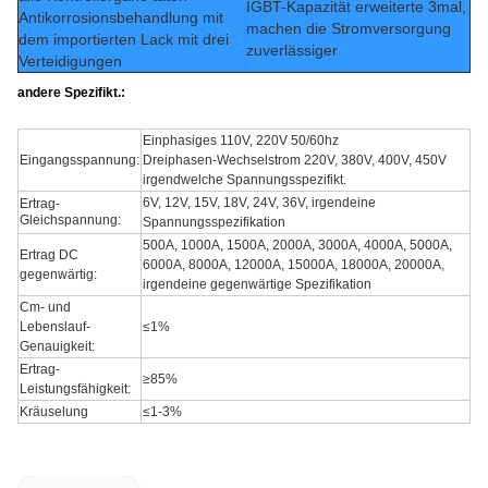
IGBT-Kapazität erweiterte 3mal,
Antikorrosionsbehandlung mit
machen die Stromversorgung
dem importierten Lack mit drei
zuverlässiger
Verteidigungen
andere Spezifikt.:
Einphasiges 110V, 220V 50/60hz
Eingangsspannung:
Dreiphasen-Wechselstrom 220V, 380V, 400V, 450V
irgendwelche Spannungsspezifikt.
6V, 12V, 15V, 18V, 24V, 36V, irgendeine
Ertrag-
Gleichspannung:
Spannungsspezifikation
500A, 1000A, 1500A, 2000A, 3000A, 4000A, 5000A,
Ertrag DC
6000A, 8000A, 12000A, 15000A, 18000A, 20000A,
gegenwärtig:
irgendeine gegenwärtige Spezifikation
Cm- und
Lebenslauf-
≤1%
Genauigkeit:
Ertrag-
≥85%
Leistungsfähigkeit:
Kräuselung
≤1-3%