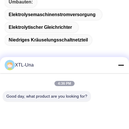
Umbauten:
Elektrolysemaschinenstromversorgung
Elektrolytischer Gleichrichter
Niedriges Kräuselungsschaltnetzteil
XTL-Una
Schnelle Kontaktaufnahme
4:36 PM
Adresse:
Good day, what product are you looking for?
Nr. 327, Xingye-Straße, Industrie-Ostbereich, Xindu,
Chengdu-Stadt, Sichuan-Provinz, China
Telefon:
86-28-83964043