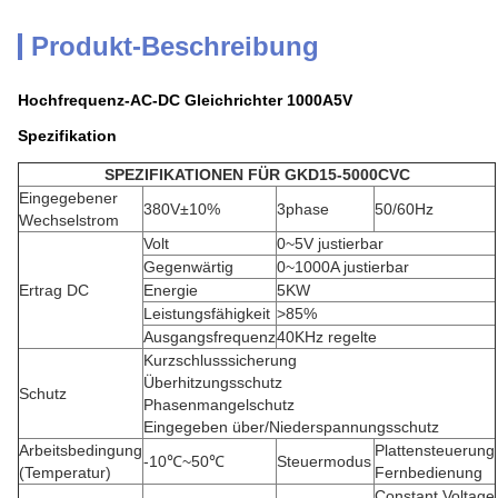
Produkt-Beschreibung
Hochfrequenz-AC-DC Gleichrichter 1000A5V
Spezifikation
SPEZIFIKATIONEN FÜR GKD15-5000CVC
Eingegebener
380V±10%
3phase
50/60Hz
Wechselstrom
Volt
0~5V justierbar
Gegenwärtig
0~1000A justierbar
Ertrag DC
Energie
5KW
Leistungsfähigkeit
>85%
Ausgangsfrequenz
40KHz regelte
Kurzschlusssicherung
Überhitzungsschutz
Schutz
Phasenmangelschutz
Eingegeben über/Niederspannungsschutz
Arbeitsbedingung
Plattensteuerung
-10℃~50℃
Steuermodus
(Temperatur)
Fernbedienung
Constant Voltage