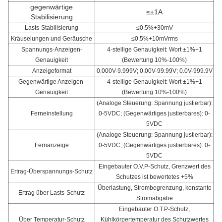
gegenwärtige
≤±1A
Stabilisierung
Lasts-Stabilisierung
≤0.5%+30mV
Kräuselungen und Geräusche
≤0.5%+10mVrms
Spannungs-Anzeigen-
4-stellige Genauigkeit: Wort ±1%+1
Genauigkeit
(Bewertung 10%-100%)
Anzeigeformat
0.000V-9.999V; 0.00V-99.99V; 0.0V-999.9V
Gegenwärtige Anzeigen-
4-stellige Genauigkeit: Wort ±1%+1
Genauigkeit
(Bewertung 10%-100%)
(Analoge Steuerung: Spannung justierbar):
Ferneinstellung
0-5VDC; (Gegenwärtiges justierbares): 0-
5VDC
(Analoge Steuerung: Spannung justierbar):
Fernanzeige
0-5VDC; (Gegenwärtiges justierbares): 0-
5VDC
Eingebauter O.V.P-Schutz, Grenzwert des
Ertrag-Überspannungs-Schutz
Schutzes ist bewertetes +5%
Überlastung, Strombegrenzung, konstante
Ertrag über Lasts-Schutz
Stromabgabe
Eingebauter O.T.P-Schutz,
Über Temperatur-Schutz
Kühlkörpertemperatur des Schutzwertes