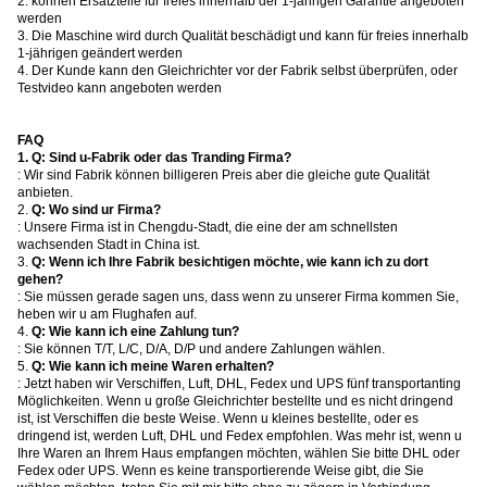
2. können Ersatzteile für freies innerhalb der 1-jährigen Garantie angeboten
werden
3. Die Maschine wird durch Qualität beschädigt und kann für freies innerhalb
1-jährigen geändert werden
4. Der Kunde kann den Gleichrichter vor der Fabrik selbst überprüfen, oder
Testvideo kann angeboten werden
FAQ
1.
Q: Sind u-Fabrik oder das Tranding Firma?
: Wir sind Fabrik können billigeren Preis aber die gleiche gute Qualität
anbieten.
2.
Q: Wo sind ur Firma?
: Unsere Firma ist in Chengdu-Stadt, die eine der am schnellsten
wachsenden Stadt in China ist.
3.
Q: Wenn ich Ihre Fabrik besichtigen möchte, wie kann ich zu dort
gehen?
: Sie müssen gerade sagen uns, dass wenn zu unserer Firma kommen Sie,
heben wir u am Flughafen auf.
4.
Q: Wie kann ich eine Zahlung tun?
: Sie können T/T, L/C, D/A, D/P und andere Zahlungen wählen.
5.
Q: Wie kann ich meine Waren erhalten?
: Jetzt haben wir Verschiffen, Luft, DHL, Fedex und UPS fünf transportanting
Möglichkeiten. Wenn u große Gleichrichter bestellte und es nicht dringend
ist, ist Verschiffen die beste Weise. Wenn u kleines bestellte, oder es
dringend ist, werden Luft, DHL und Fedex empfohlen. Was mehr ist, wenn u
Ihre Waren an Ihrem Haus empfangen möchten, wählen Sie bitte DHL oder
Fedex oder UPS. Wenn es keine transportierende Weise gibt, die Sie