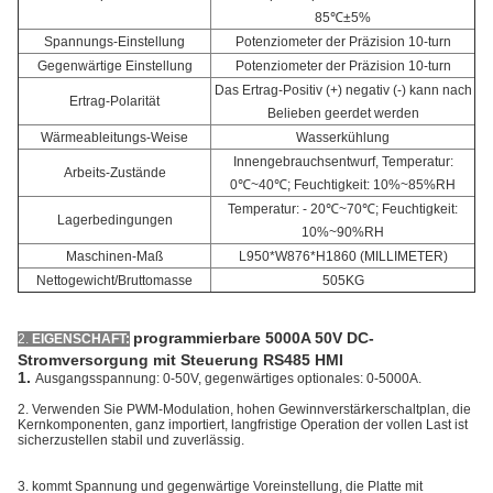
85℃±5%
Spannungs-Einstellung
Potenziometer der Präzision 10-turn
Gegenwärtige Einstellung
Potenziometer der Präzision 10-turn
Das Ertrag-Positiv (+) negativ (-) kann nach
Ertrag-Polarität
Belieben geerdet werden
Wärmeableitungs-Weise
Wasserkühlung
Innengebrauchsentwurf, Temperatur:
Arbeits-Zustände
0℃~40℃; Feuchtigkeit: 10%~85%RH
Temperatur: - 20℃~70℃; Feuchtigkeit:
Lagerbedingungen
10%~90%RH
Maschinen-Maß
L950*W876*H1860 (MILLIMETER)
Nettogewicht/Bruttomasse
505KG
programmierbare 5000A 50V DC-
2.
EIGENSCHAFT:
Stromversorgung mit Steuerung RS485 HMI
1.
Ausgangsspannung: 0-50V, gegenwärtiges optionales: 0-5000A.
2. Verwenden Sie PWM-Modulation, hohen Gewinnverstärkerschaltplan, die
Kernkomponenten, ganz importiert, langfristige Operation der vollen Last ist
sicherzustellen stabil und zuverlässig.
3. kommt Spannung und gegenwärtige Voreinstellung, die Platte mit