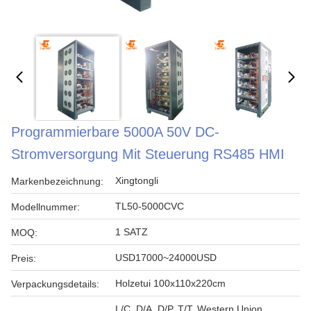
Programmierbare 5000A 50V DC-
Stromversorgung Mit Steuerung RS485 HMI
Xingtongli
Markenbezeichnung:
TL50-5000CVC
Modellnummer:
1 SATZ
MOQ:
USD17000~24000USD
Preis:
Holzetui 100x110x220cm
Verpackungsdetails:
L/C, D/A, D/P, T/T, Western Union,