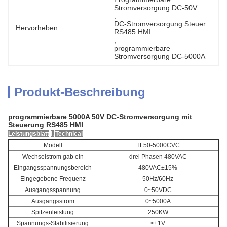
Stromversorgung DC-50V
, 
DC-Stromversorgung Steuer 
Hervorheben:
RS485 HMI
, 
programmierbare 
Stromversorgung DC-5000A
Produkt-Beschreibung
programmierbare 5000A 50V DC-Stromversorgung mit
Steuerung RS485 HMI
Leistungsblatt
I.
Technical
Modell
TL50-5000CVC
Wechselstrom gab ein
drei Phasen 480VAC
Eingangsspannungsbereich
480VAC±15%
Eingegebene Frequenz
50Hz/60Hz
Ausgangsspannung
0~50VDC
Ausgangsstrom
0~5000A
Spitzenleistung
250KW
Spannungs-Stabilisierung
≤±1V