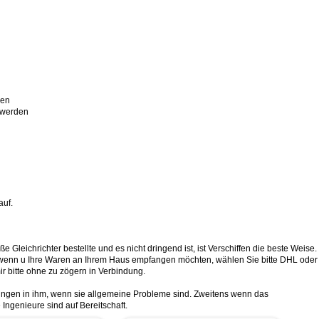
den
n werden
auf.
 Gleichrichter bestellte und es nicht dringend ist, ist Verschiffen die beste Weise.
t, wenn u Ihre Waren an Ihrem Haus empfangen möchten, wählen Sie bitte DHL oder
r bitte ohne zu zögern in Verbindung.
sungen in ihm, wenn sie allgemeine Probleme sind. Zweitens wenn das
 Ingenieure sind auf Bereitschaft.