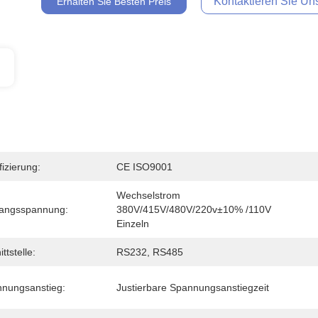
Kontaktieren Sie Uns
Erhalten Sie Besten Preis
fizierung:
CE ISO9001
Wechselstrom 
angsspannung:
380V/415V/480V/220v±10% /110V 
Einzeln
ttstelle:
RS232, RS485
nungsanstieg:
Justierbare Spannungsanstiegzeit