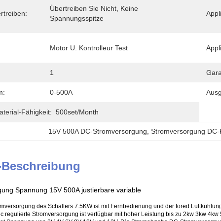
Übertreiben Sie Nicht, Keine 
treiben:
Appl
Spannungsspitze
Motor U. Kontrolleur Test
Appl
1
Gara
m:
0-500A
Aus
erial-Fähigkeit:
500set/month
15V 500A DC-Stromversorgung
, 
Stromversorgung DC
-Beschreibung
ung Spannung 15V 500A justierbare variable
versorgung des Schalters 7.5KW ist mit Fernbedienung und der fored Luftkühlun
 regulierte Stromversorgung ist verfügbar mit hoher Leistung bis zu 2kw 3kw 4