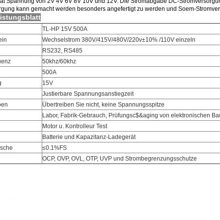
 hat Spannung von 2V 4V 6V 8V 10V und 12V. Die Stromabgabe DC-Stromversorgung i
rgung kann gemacht werden besonders angefertigt zu werden und Soem-Stromve
istungsblatt
TL-HP 15V 500A
ein
Wechselstrom 380V/415V/480V/220v±10% /110V einzeln
RS232, RS485
uenz
50khz/60khz
500A
g
15V
Justierbare Spannungsanstiegzeit
ben
Übertreiben Sie nicht, keine Spannungsspitze
Labor, Fabrik-Gebrauch, Prüfungsc$&aging von elektronischen B
Motor u. Kontrolleur Test
Batterie und Kapazitanz-Ladegerät
usche
≤0.1%FS
OCP, OVP, OVL, OTP, UVP und Strombegrenzungsschutze