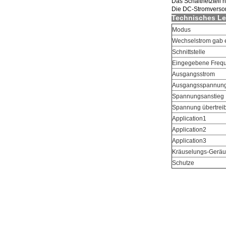
Das Schaltnetzteil
Die DC-Stromverso
Technisches Le
Modus
Wechselstrom gab 
Schnittstelle
Eingegebene Freq
Ausgangsstrom
Ausgangsspannun
Spannungsanstieg
Spannung übertrei
Application1
Application2
Application3
Kräuselungs-Gerä
Schutze