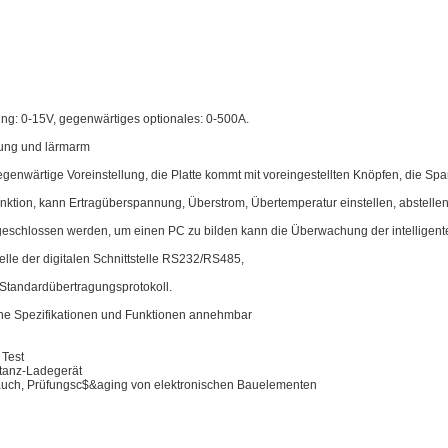
: 0-15V, gegenwärtiges optionales: 0-500A.
lung und lärmarm
genwärtige Voreinstellung, die Platte kommt mit voreingestellten Knöpfen, die S
unktion, kann Ertragüberspannung, Überstrom, Übertemperatur einstellen, abstelle
geschlossen werden, um einen PC zu bilden kann die Überwachung der intelligen
telle der digitalen Schnittstelle RS232/RS485,
andardübertragungsprotokoll.
e Spezifikationen und Funktionen annehmbar
 Test
itanz-Ladegerät
auch, Prüfungsc$&aging von elektronischen Bauelementen