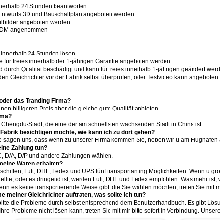
nnerhalb 24 Stunden beantworten.
 Entwurfs 3D und Bauschaltplan angeboten werden.
eilbilder angeboten werden
 ODM angenommen
 innerhalb 24 Stunden lösen.
le für freies innerhalb der 1-jährigen Garantie angeboten werden
d durch Qualität beschädigt und kann für freies innerhalb 1-jährigen geändert wer
en Gleichrichter vor der Fabrik selbst überprüfen, oder Testvideo kann angebote
 oder das Tranding Firma?
nnen billigeren Preis aber die gleiche gute Qualität anbieten.
irma?
in Chengdu-Stadt, die eine der am schnellsten wachsenden Stadt in China ist.
 Fabrik besichtigen möchte, wie kann ich zu dort gehen?
e sagen uns, dass wenn zu unserer Firma kommen Sie, heben wir u am Flughafen 
eine Zahlung tun?
/C, D/A, D/P und andere Zahlungen wählen.
 meine Waren erhalten?
rschiffen, Luft, DHL, Fedex und UPS fünf transportanting Möglichkeiten. Wenn u große
tellte, oder es dringend ist, werden Luft, DHL und Fedex empfohlen. Was mehr is
n es keine transportierende Weise gibt, die Sie wählen möchten, treten Sie mit mi
 meiner Gleichrichter auftraten, was sollte ich tun?
e bitte die Probleme durch selbst entsprechend dem Benutzerhandbuch. Es gibt Lö
re Probleme nicht lösen kann, treten Sie mit mir bitte sofort in Verbindung. Unsere