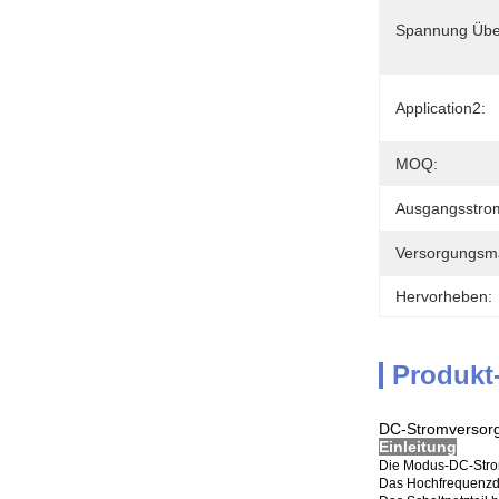
Spannung Über
Application2:
MOQ:
Ausgangsstro
Versorgungsmat
Hervorheben:
Produkt
DC-Stromversorg
Einleitung
Die Modus-DC-Strom
Das Hochfrequenzdc