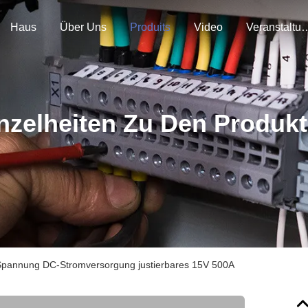
Haus
Über Uns
Produits
Video
Veranstal
nzelheiten Zu Den Produk
 Spannung DC-Stromversorgung justierbares 15V 500A