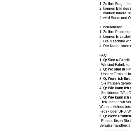
1. Zu Ihre Fragen i
2. können Bild des
3. können innere T
4. wird Soem und
Kundendienst
1. Zu Ihre Probleme
2. können Ersatztei
3. Die Maschine wir
4. Der Kunde kann d
FAQ
1.
Q: Sind u-Fabrik
: Wir sind Fabrik kö
2.
Q: Wo sind ur F
: Unsere Firma ist 
3.
Q: Wenn ich Ihre
: Sie müssen gerad
4.
Q: Wie kann ich 
: Sie können T/T, L
5.
Q: Wie kann ich
: Jetzt haben wir Ve
Wenn u kleines bes
Fedex oder UPS. Wen
6.
Q: Wenn Probleme
: Erstens lösen Si
Benutzerhandbuch Ih