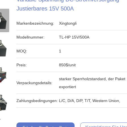
Justierbares 15V 500A
Markenbezeichnung:
Xingtongli
Modellnummer:
TL-HP 15V/500A
MOQ:
1
Preis:
850$/unit
starker Sperrholzstandard, der Paket
Verpackungsdetails:
exportiert
Zahlungsbedingungen:
L/C, D/A, D/P, T/T, Western Union,