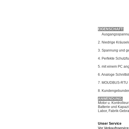
EIGENSCHAFT:
1.
Ausgangsspannung
2. Niedrige Kräuse
3. Spannung und ge
4. Perfekte Schutzf
5. mit einem PC an
6. Analoge Schnitts
7.
MOUDBUS-RTU St
8. Kundengebunden
ANWENDUNG:
Motor u. Kontrolleur
Batterie und Kapaz
Labor, Fabrik-Gebr
Unser Service
Vor Verkaufsservice