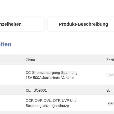
nzelheiten
Produkt-Beschreibung
iten
China
Zerti
DC-Stromversorgung Spannung 
Eing
15V 500A Justierbare Variable
CE, ISO9001
Schni
OCP, OVP, OVL, OTP, UVP Und 
Span
Strombegrenzungsschutze