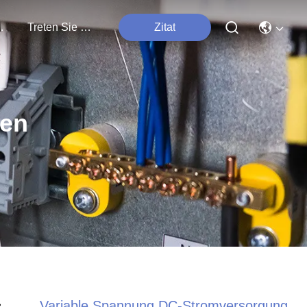
tungen
Treten Sie Mit Uns In Verbindung
Zitat
ten
Variable Spannung DC-Stromversorgung