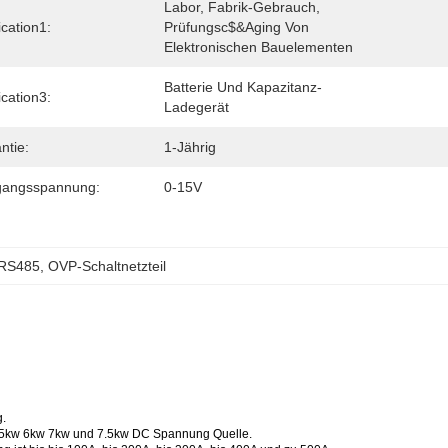
Labor, Fabrik-Gebrauch, 
ication1:
Prüfungsc$&aging Von 
Elektronischen Bauelementen
Batterie Und Kapazitanz-
ication3:
Ladegerät
ntie:
1-Jährig
gangsspannung:
0-15V
-RS485
, 
OVP-Schaltnetzteil
g.
kw 5kw 6kw 7kw und 7.5kw DC Spannung Quelle.