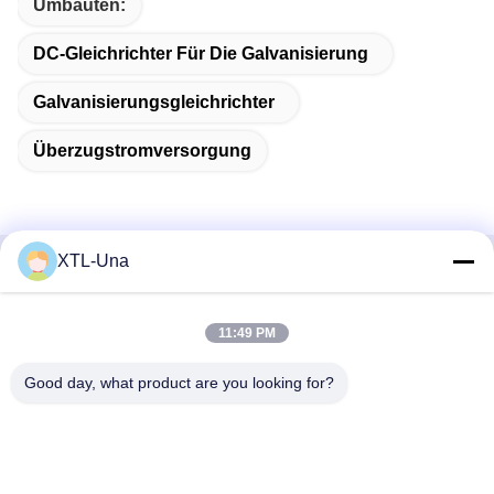
Umbauten:
DC-Gleichrichter Für Die Galvanisierung
Galvanisierungsgleichrichter
Überzugstromversorgung
XTL-Una
Schnelle Kontaktaufnahme
11:49 PM
Adresse:
Nr. 327, Xingye-Straße, Industrie-Ostbereich, Xindu,
Good day, what product are you looking for?
Chengdu-Stadt, Sichuan-Provinz, China
Telefon:
86-28-83964043