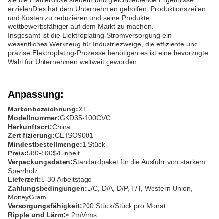
sie die Plattierdicke steuern und gleichbleibende Ergebnisse
erzielenDies hat dem Unternehmen geholfen, Produktionszeiten
und Kosten zu reduzieren und seine Produkte
wettbewerbsfähiger auf dem Markt zu machen.
Insgesamt ist die Elektroplating-Stromversorgung ein
wesentliches Werkzeug für Industriezweige, die effiziente und
präzise Elektroplating-Prozesse benötigen.es ist eine bevorzugte
Wahl für Unternehmen weltweit geworden.
Anpassung:
Markenbezeichnung:
XTL
Modellnummer:
GKD35-100CVC
Herkunftsort:
China
Zertifizierung:
CE ISO9001
Mindestbestellmenge:
1 Stück
Preis:
580-800$/Einheit
Verpackungsdaten:
Standardpaket für die Ausfuhr von starkem
Sperrholz
Lieferzeit:
5-30 Arbeitstage
Zahlungsbedingungen:
L/C, D/A, D/P, T/T, Western Union,
MoneyGram
Versorgungsfähigkeit:
200 Stück/Stück pro Monat
Ripple und Lärm:
≤ 2mVrms