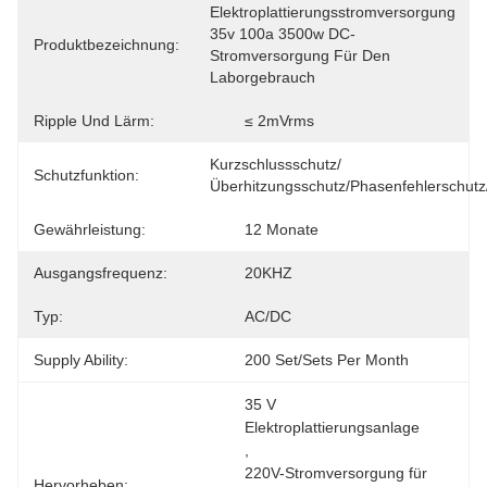
Elektroplattierungsstromversorgung 
35v 100a 3500w DC-
Produktbezeichnung:
Stromversorgung Für Den 
Laborgebrauch
Ripple Und Lärm:
≤ 2mVrms
Kurzschlussschutz/
Schutzfunktion:
Überhitzungsschutz/Phasenfehlerschut
Gewährleistung:
12 Monate
Ausgangsfrequenz:
20KHZ
Typ:
AC/DC
Supply Ability:
200 Set/Sets Per Month
35 V 
Elektroplattierungsanlage
, 
220V-Stromversorgung für 
Hervorheben: