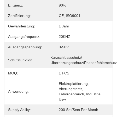
Effizienz:
90%
Zertifizierung:
CE, ISO9001
Gewährleistung:
1 Jahr
Ausgangsfrequenz:
20KHZ
Ausgangsspannung:
0-50V
Kurzschlussschutz/
Schutzfunktion:
Überhitzungsschutz/Phasenfehlerschut
MOQ:
1 PCS
Elektroplattierung, 
Alterungstests, 
Anwendung:
Laborgebrauch, Industrie 
Usw.
Supply Ability:
200 Set/Sets Per Month