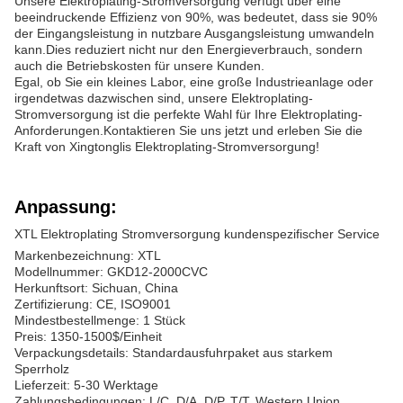
Unsere Elektroplating-Stromversorgung verfügt über eine
beeindruckende Effizienz von 90%, was bedeutet, dass sie 90%
der Eingangsleistung in nutzbare Ausgangsleistung umwandeln
kann.Dies reduziert nicht nur den Energieverbrauch, sondern
auch die Betriebskosten für unsere Kunden.
Egal, ob Sie ein kleines Labor, eine große Industrieanlage oder
irgendetwas dazwischen sind, unsere Elektroplating-
Stromversorgung ist die perfekte Wahl für Ihre Elektroplating-
Anforderungen.Kontaktieren Sie uns jetzt und erleben Sie die
Kraft von Xingtonglis Elektroplating-Stromversorgung!
Anpassung:
XTL Elektroplating Stromversorgung kundenspezifischer Service
Markenbezeichnung: XTL
Modellnummer: GKD12-2000CVC
Herkunftsort: Sichuan, China
Zertifizierung: CE, ISO9001
Mindestbestellmenge: 1 Stück
Preis: 1350-1500$/Einheit
Verpackungsdetails: Standardausfuhrpaket aus starkem
Sperrholz
Lieferzeit: 5-30 Werktage
Zahlungsbedingungen: L/C, D/A, D/P, T/T, Western Union,