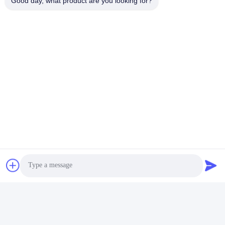
Good day, what product are you looking for?
Paketgröße: 105*74*78cm Bruttogewicht: 194kg
Versand:
Das Produkt Oxidation Rectifier wird über einen zuverlässigen
Kurierdienst versandt.Das Produkt wird innerhalb von 2-3
Werktagen ab dem Datum der Bestellbestätigung versendetDie
geschätzte Lieferzeit kann je nach Bestimmungsort und
Kurierdienstleister variieren.der Kunde erhält eine E-Mail mit den
Nachverfolgungsinformationen für die Sendung.
Umbauten:
Schalten Sie Modusenergiegleichrichter
Aluminiumanodisierungsgleichrichter
Oxidationsstromversorgung