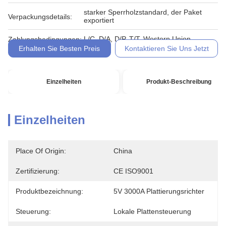
starker Sperrholzstandard, der Paket
Verpackungsdetails:
exportiert
L/C, D/A, D/P, T/T, Western Union,
Zahlungsbedingungen:
Erhalten Sie Besten Preis
Kontaktieren Sie Uns Jetzt
Einzelheiten
Produkt-Beschreibung
Einzelheiten
Place Of Origin:
China
Zertifizierung:
CE ISO9001
Produktbezeichnung:
5V 3000A Plattierungsrichter
Steuerung:
Lokale Plattensteuerung