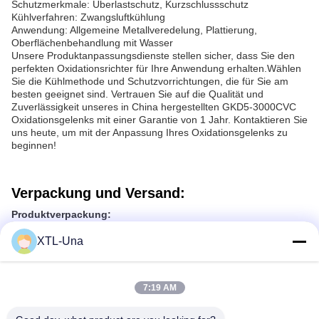
Schutzmerkmale: Überlastschutz, Kurzschlussschutz
Kühlverfahren: Zwangsluftkühlung
Anwendung: Allgemeine Metallveredelung, Plattierung,
Oberflächenbehandlung mit Wasser
Unsere Produktanpassungsdienste stellen sicher, dass Sie den
perfekten Oxidationsrichter für Ihre Anwendung erhalten.Wählen
Sie die Kühlmethode und Schutzvorrichtungen, die für Sie am
besten geeignet sind. Vertrauen Sie auf die Qualität und
Zuverlässigkeit unseres in China hergestellten GKD5-3000CVC
Oxidationsgelenks mit einer Garantie von 1 Jahr. Kontaktieren Sie
uns heute, um mit der Anpassung Ihres Oxidationsgelenks zu
beginnen!
Verpackung und Versand:
Produktverpackung:
Das Oxidation Rectifier Produkt ist in einem robusten Karton
verpackt, um eine sichere Lieferung zu gewährleisten.Das
XTL-Una
Produkt ist sicher in Blasenfolie verpackt, um Schäden während
des Transports zu vermeiden.Das Paket beinhaltet:
Einheit für die Oxidationskorrektur
7:19 AM
Gebrauchsanleitung