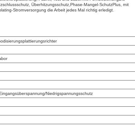
urzschlussschutz, Überhitzungsschutz,Phase-Mangel-SchutzPlus, mit
ting-Stromversorgung die Arbeit jedes Mal richtig erledigt.
disierungsplattierungsrichter
abor
z/Eingangsüberspannung/Niedrigspannungsschutz