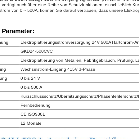
verfügt auch über eine Reihe von Schutzfunktionen, einschließlich K
rom von 0 ~ 500A, können Sie darauf vertrauen, dass unsere Elektropla
 Parameter:
nung
Elektroplattierungsstromversorgung 24V 500A Hartchrom-Ano
GKD24-500CVC
Elektroplattierung von Metallen, Fabrikgebrauch, Prüfung, L
ung
Wechselstrom-Eingang 415V 3-Phase
ung
0 bis 24 V
0 bis 500 A
Kurzschlussschutz/Überhitzungsschutz/Phasenfehlerschut
Fernbedienung
CE ISO9001
12 Monate