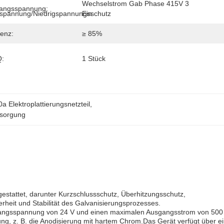
Wechselstrom Gab Phase 415V 3 
angsspannung:
rspannung/Niedrigspannungsschutz
Ein
ienz:
≥ 85%
:
1 Stück
a Elektroplattierungsnetzteil
, 
rsorgung
sgestattet, darunter Kurzschlussschutz, Überhitzungsschutz,
heit und Stabilität des Galvanisierungsprozesses.
 Ausgangsspannung von 24 V und einen maximalen Ausgangsstrom von 500
ung, z. B. die Anodisierung mit hartem Chrom.Das Gerät verfügt über e