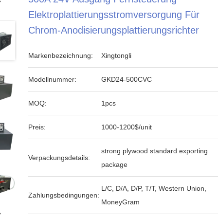
Elektroplattierungsstromversorgung Für
Chrom-Anodisierungsplattierungsrichter
Markenbezeichnung:
Xingtongli
Modellnummer:
GKD24-500CVC
MOQ:
1pcs
Preis:
1000-1200$/unit
strong plywood standard exporting
Verpackungsdetails:
package
L/C, D/A, D/P, T/T, Western Union,
Zahlungsbedingungen:
MoneyGram