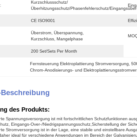
Kurzschlussschutz/
:
Eing
Überhitzungsschutz/Phasenfehlerschutz/Eingangsübe
CE ISO9001
Effiz
Überstrom, Überspannung, 
MOQ
Kurzschluss, Mangelphase
200 Set/Sets Per Month
Fernsteuerung Elektroplattierung Stromversorgung
, 
500
Chrom-Anodisierungs- und Elektroplattierungsstromve
-Beschreibung
ng des Produkts:
erte Spannungsversorgung ist mit fortschrittlichen Schutzfunktionen au
tz, Eingangs-Over-/Niedrigspannungsschutz,Sicherstellung der Sicher
ierte Stromversorgung ist in der Lage, eine stabile und einstellbare
st daher ideal für verschiedene Anwendungen im Bereich der Galvanisier