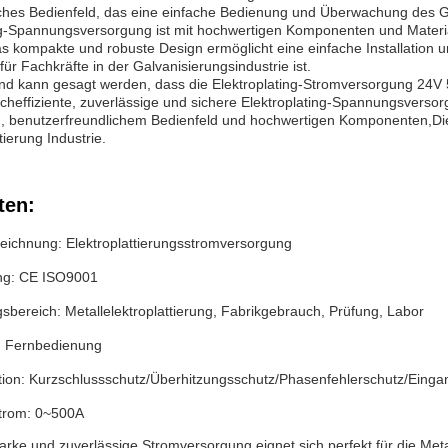
ches Bedienfeld, das eine einfache Bedienung und Überwachung des G
ng-Spannungsversorgung ist mit hochwertigen Komponenten und Materia
s kompakte und robuste Design ermöglicht eine einfache Installation 
für Fachkräfte in der Galvanisierungsindustrie ist.
 kann gesagt werden, dass die Elektroplating-Stromversorgung 24V 
heffiziente, zuverlässige und sichere Elektroplating-Spannungsversorgu
, benutzerfreundlichem Bedienfeld und hochwertigen Komponenten,Diese
tierung Industrie.
ten:
eichnung: Elektroplattierungsstromversorgung
ung: CE ISO9001
bereich: Metallelektroplattierung, Fabrikgebrauch, Prüfung, Labor
t: Fernbedienung
tion: Kurzschlussschutz/Überhitzungsschutz/Phasenfehlerschutz/Ein
trom: 0~500A
tarke und zuverlässige Stromversorgung eignet sich perfekt für die Meta