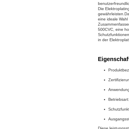
benutzerfreundli
Die Elektroplati
gewährleisten.Da
eine ideale Wahl 
Zusammenfassend
500CVC, eine hoc
Schutzfunktionen
in der Elektroplat
Eigenschaf
Produktbez
Zertifizier
Anwendungs
Betriebsar
Schutzfunk
Ausgangss
Diese leistungss