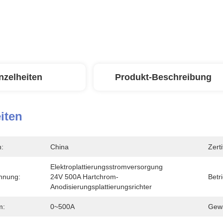
nzelheiten
Produkt-Beschreibung
iten
n:
China
Zerti
Elektroplattierungsstromversorgung 
hnung:
24V 500A Hartchrom-
Betr
Anodisierungsplattierungsrichter
m:
0~500A
Gewä