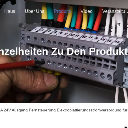
Haus
Über Uns
Produits
Video
Veranstal
nzelheiten Zu Den Produk
A 24V Ausgang Fernsteuerung Elektroplattierungsstromversorgung für 