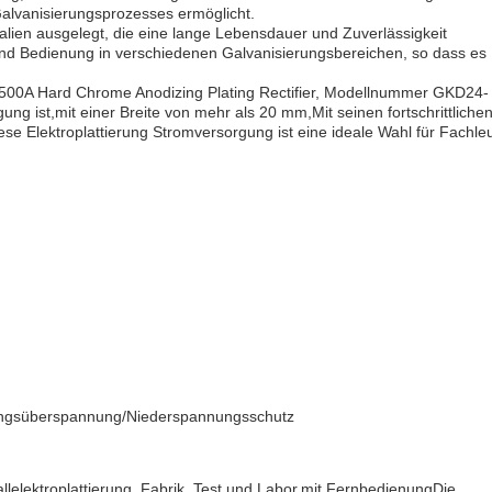
alvanisierungsprozesses ermöglicht.
lien ausgelegt, die eine lange Lebensdauer und Zuverlässigkeit
und Bedienung in verschiedenen Galvanisierungsbereichen, so dass es
500A Hard Chrome Anodizing Plating Rectifier, Modellnummer GKD24-
ng ist,mit einer Breite von mehr als 20 mm,Mit seinen fortschrittliche
 Elektroplattierung Stromversorgung ist eine ideale Wahl für Fachle
gangsüberspannung/Niederspannungsschutz
llelektroplattierung, Fabrik, Test und Labor.mit FernbedienungDie