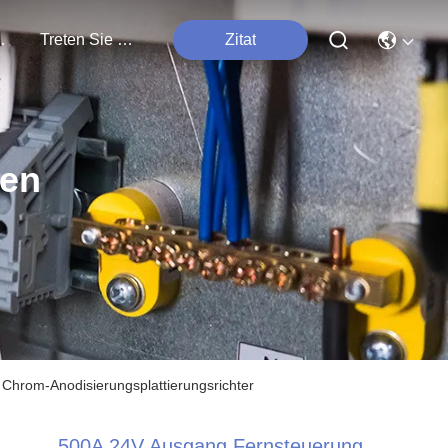
tungen
Treten Sie Mit Uns In Verbindung
Zitat
ten
Chrom-Anodisierungsplattierungsrichter
500A 24V Ausgang Fernsteuerung