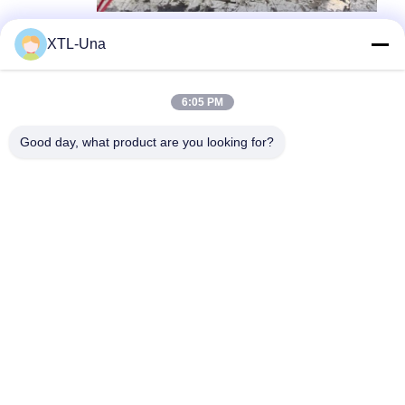
XTL-Una
Umbauten:
6:05 PM
DC-Gleichrichter Für Die Galvanisierung
Good day, what product are you looking for?
Galvanisierungsgleichrichter
Überzugstromversorgung
Schnelle Kontaktaufnahme
Adresse:
Nr. 327, Xingye-Straße, Industrie-Ostbereich, Xindu,
Chengdu-Stadt, Sichuan-Provinz, China