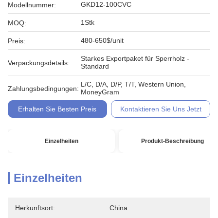
GKD12-100CVC
Modellnummer:
1Stk
MOQ:
480-650$/unit
Preis:
Starkes Exportpaket für Sperrholz -
Verpackungsdetails:
Standard
L/C, D/A, D/P, T/T, Western Union,
Zahlungsbedingungen:
MoneyGram
Erhalten Sie Besten Preis
Kontaktieren Sie Uns Jetzt
Einzelheiten
Produkt-Beschreibung
Einzelheiten
Herkunftsort:
China